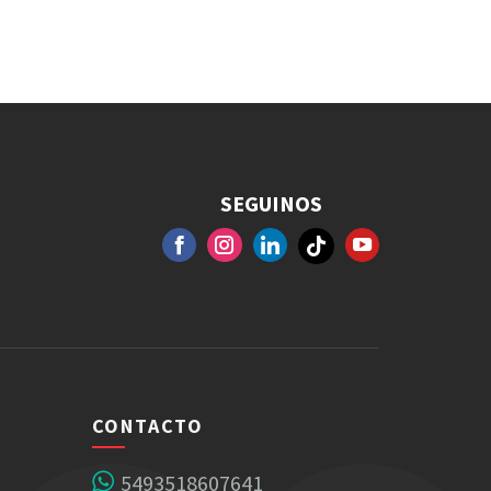
SEGUINOS
FACEBOOK
GOOGLE+
INSTAGRAM
YOUTUBE
CONTACTO
5493518607641