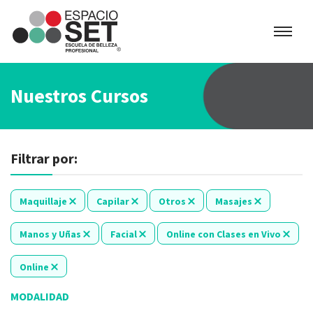
Espacio
SET
Nuestros Cursos
Filtrar por:
Maquillaje
Capilar
Otros
Masajes
Manos y Uñas
Facial
Online con Clases en Vivo
Online
MODALIDAD