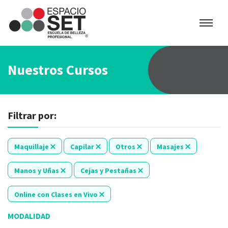
Espacio
SET
Nuestros Cursos
Filtrar por:
Maquillaje
Capilar
Otros
Masajes
Manos y Uñas
Cejas y Pestañas
Online con Clases en Vivo
MODALIDAD