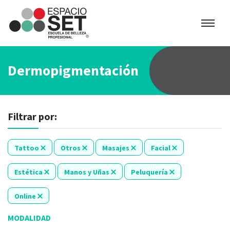
Espacio
SET
Dermopigmentación
Filtrar por:
Tattoo
Otros
Masajes
Facial
Estética
Manos y Uñas
Peluquería
Online
MODALIDAD