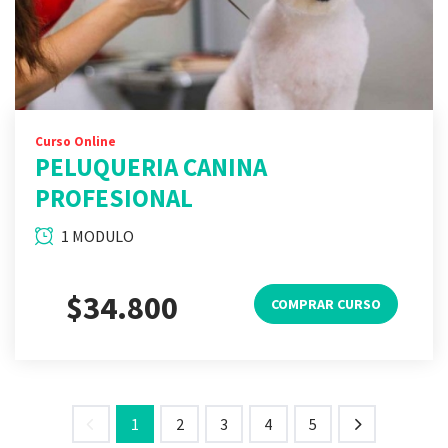
Curso Online
PELUQUERIA CANINA
PROFESIONAL
1 MODULO
$34.800
COMPRAR CURSO
1
2
3
4
5
Anterior
Siguiente