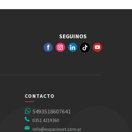
SEGUINOS
FACEBOOK
GOOGLE+
INSTAGRAM
YOUTUBE
CONTACTO
5493518607641
0351 4219360
info@espacioset.com.ar